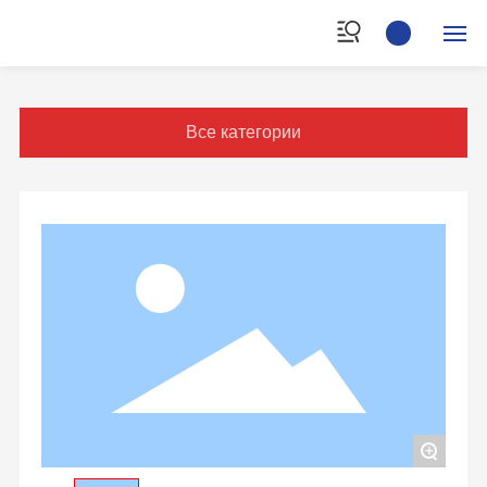
ГЛАВНАЯ
Все категории
ПPOДУКЦИЯ
О KOMNAHNN
ВИДЕО
НOBOCTN
СЛУЖИТЬ
KОНТАКТЫ
+