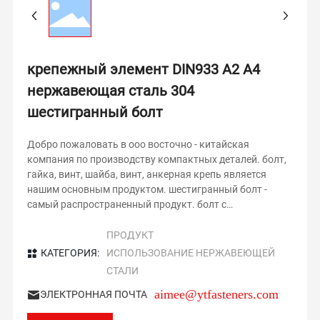
ENGLISH
крепежный элемент DIN933 A2 A4
нержавеющая сталь 304
шестигранный болт
Добро пожаловать в ооо восточно - китайская
компания по производству компактных деталей. болт,
гайка, винт, шайба, винт, анкерная крепь является
нашим основным продуктом. шестигранный болт -
самый распространенный продукт. болт с
шестигранной головкой часто используется в
различных машинах, бытовой технике, электронике,
ПРОДУКТ
компьютерах, электрических переключателях, зданиях
КАТЕГОРИЯ:
ИСПОЛЬЗОВАНИЕ НЕРЖАВЕЮЩЕЙ
и так далее.
СТАЛИ
aimee@ytfasteners.com
ЭЛЕКТРОННАЯ ПОЧТА