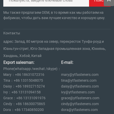
Поиск
Мы также предлагаем OEM, в то время как мы работаем на
фабриках, чтобы дать вам лучшее качество и хорошую цену.
Kонтакты
адрес: Запад, 80 метров на север, перекресток Тунфа-роуд и
Юаньтун-стрит, Юго-Западная промышленная зона, Юннянь,
Хандань, Хэбэй, Китай
Export salesman:
E-mail:
Phone(whatsapp /wechat /skype)：
Mary：+86 18631072316
mary@ytfasteners.com
Tina：+86 13315048075
tina@ytfasteners.com
Daisy：+86 18932715274
daisy@ytfasteners.com
Ivy：+86 13131094158
ivy@ytfasteners.com
Grace：+86 13131091976
grace@ytfasteners.com
Cindy：+86 18630075865
cindy@ytfasteners.com
Dora：+86 17340850200
dora@ytfasteners.com